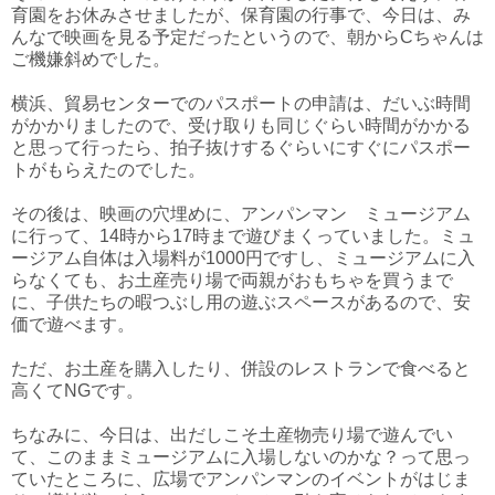
育園をお休みさせましたが、保育園の行事で、今日は、み
んなで映画を見る予定だったというので、朝からCちゃんは
ご機嫌斜めでした。
横浜、貿易センターでのパスポートの申請は、だいぶ時間
がかかりましたので、受け取りも同じぐらい時間がかかる
と思って行ったら、拍子抜けするぐらいにすぐにパスポー
トがもらえたのでした。
その後は、映画の穴埋めに、アンパンマン ミュージアム
に行って、14時から17時まで遊びまくっていました。ミュ
ージアム自体は入場料が1000円ですし、ミュージアムに入
らなくても、お土産売り場で両親がおもちゃを買うまで
に、子供たちの暇つぶし用の遊ぶスペースがあるので、安
価で遊べます。
ただ、お土産を購入したり、併設のレストランで食べると
高くてNGです。
ちなみに、今日は、出だしこそ土産物売り場で遊んでい
て、このままミュージアムに入場しないのかな？って思っ
ていたところに、広場でアンパンマンのイベントがはじま