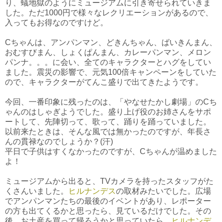
り、蟻地獄のようにミュージアムに引き寄せられていきま
した。ただ1000円で様々なレクリエーションがあるので、
入ってもお得なのですけど。
Cちゃんは、アンパンマン、どきんちゃん、ばいきんまん、
おむすびまん、しょくぱんまん、カレーパンマン、メロン
パンナ。。。に会い、全てのキャラクターとハグをしてい
ました。震災の影響で、元気100倍キャンペーンをしていた
ので、キャラクターがてんこ盛りで出てきたようです。
今回、一番印象に残ったのは、「やなせたかし劇場」のCち
ゃんのはしゃぎようでした。盛り上げ役のお姉さんをサポ
ートして、先陣切って、歌って、踊りを踊っていました。
以前来たときは、そんな風では無かったのですが、年長さ
んの貫禄なのでしょうか？(汗)
平日で子供はすくなかったのですが、Cちゃんが温めました
よ！
ミュージアムから出ると、TVカメラを持ったスタッフがた
くさんいました。
ヒルナンデス
の取材みたいでした。広場
でアンパンマンたちの最後のイベントがあり、レポーター
の方も出てくるかと思ったら、見ているだけでした。その
後、お土産を買って帰ろうかと思っていたら、
ヒルナンデ